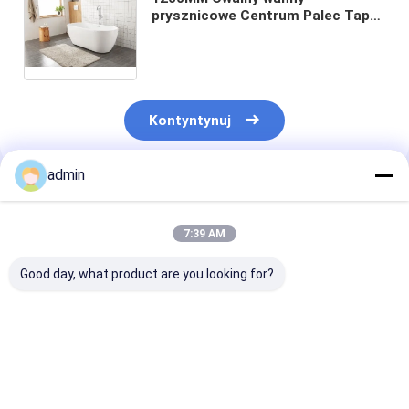
prysznicowe Centrum Palec Tap
Wypływ Kolor dopasowany Wolno
stojący wanny z bąbelkami
powietrza
Kontyntynuj
admin
Polecane Produkty
7:39 AM
Good day, what product are you looking for?
W kącie Whirlpool
Męczaki Masaż
Hyaline masaż
prysznic wanny
prostokątny Air Jet
dzieci pryszni
masaż
Whirlpool Wanny
wanny z wodą