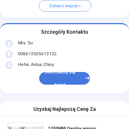
Zobacz więcej
Szczegóły Kontaktu
Mrs. Su
008613505613132
Hefei, Anhui, Chiny
Skontaktuj się
teraz
Uzyskaj Najlepszą Cenę Za
1200MM Owalny wanny