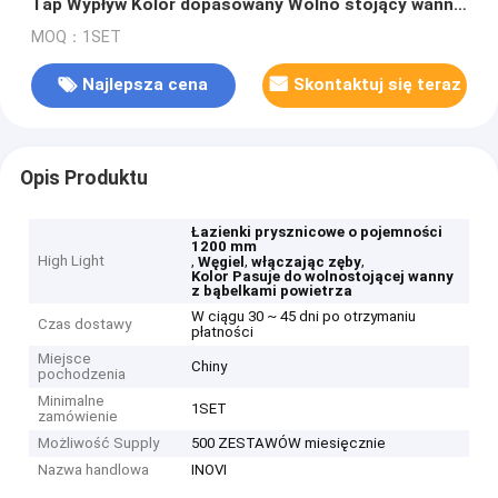
Tap Wypływ Kolor dopasowany Wolno stojący wanny
z bąbelkami powietrza
MOQ：1SET
Najlepsza cena
Skontaktuj się teraz
Opis Produktu
Łazienki prysznicowe o pojemności
1200 mm
High Light
,
,
,
Węgiel
włączając zęby
Kolor Pasuje do wolnostojącej wanny
z bąbelkami powietrza
W ciągu 30 ~ 45 dni po otrzymaniu
Czas dostawy
płatności
Miejsce
Chiny
pochodzenia
Minimalne
1SET
zamówienie
Możliwość Supply
500 ZESTAWÓW miesięcznie
Nazwa handlowa
INOVI