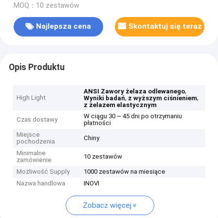
MOQ：10 zestawów
Najlepsza cena
Skontaktuj się teraz
Opis Produktu
,
ANSI Zawory żelaza odlewanego
High Light
,
,
Wyniki badań
z wyższym ciśnieniem
z żelazem elastycznym
W ciągu 30 ~ 45 dni po otrzymaniu
Czas dostawy
płatności
Miejsce
Chiny
pochodzenia
Minimalne
10 zestawów
zamówienie
Możliwość Supply
1000 zestawów na miesiące
Nazwa handlowa
INOVI
Zobacz więcej