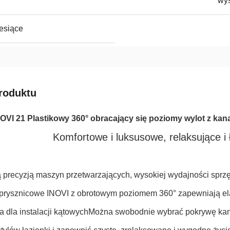
wy
esiące
roduktu
OVI 21 Plastikowy 360° obracający się poziomy wylot z ka
Komfortowe i luksusowe, relaksujące i
 precyzją maszyn przetwarzających, wysokiej wydajności sprzęt
i prysznicowe INOVI z obrotowym poziomem 360° zapewniają e
a dla instalacji kątowychMożna swobodnie wybrać pokrywę ka