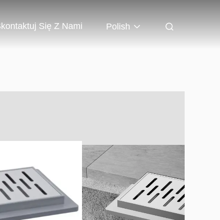
kontaktuj Się Z Nami
Polish