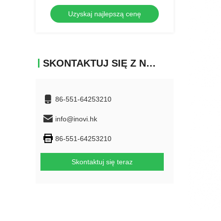
Uzyskaj najlepszą cenę
SKONTAKTUJ SIĘ Z NAMI
86-551-64253210
info@inovi.hk
86-551-64253210
Skontaktuj się teraz