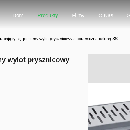
Dom
Produkty
Filmy
O Nas
S
bracający się poziomy wylot prysznicowy z ceramiczną osłoną SS
my wylot prysznicowy