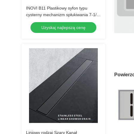
INOVI B11 Plastikowy syfon typu
cysterny mechanizm spłukiwania 7-1/2
"
Uzyskaj najlepszą cenę
Powierzc
Liniowy rodzaj Szary Kanał