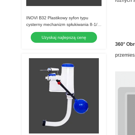
różnych s
INOVI B32 Plastikowy syfon typu
cysterny mechanizm spłukiwania 8-1/2
"
Uzyskaj najlepszą cenę
360° Obr
przemies