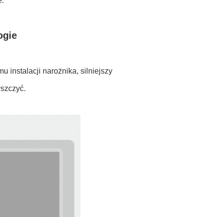
e.
ogie
 instalacji narożnika, silniejszy
yszczyć.