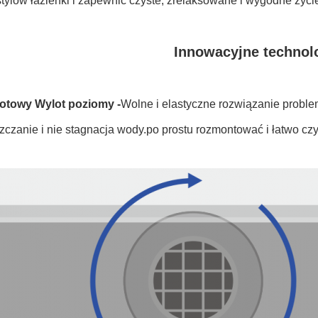
tylów łazienki i zapewnić czyste, zrelaksowane i wygodne życi
Innowacyjne technol
otowy Wylot poziomy -
Wolne i elastyczne rozwiązanie problemu
zczanie i nie stagnacja wody.po prostu rozmontować i łatwo cz