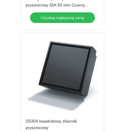
prysznicowy DIA 50 mm Czarny
Liniowy Kanał
Uzyskaj najlepszą cenę
SS304 kwadratowy zbiornik
prysznicowy