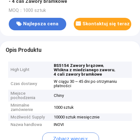
- 4 cali Zawory bramkowe
MOQ：1000 sztuk
Najlepsza cena
Skontaktuj się teraz
Opis Produktu
,
BS5154 Zawory brązowe
High Light
,
Włókna z miedzianego zaworu
4 cali zawory bramkowe
W ciągu 30 ~ 45 dni po otrzymaniu
Czas dostawy
płatności
Miejsce
Chiny
pochodzenia
Minimalne
1000 sztuk
zamówienie
Możliwość Supply
10000 sztuk miesięcznie
Nazwa handlowa
INOVI
Zobacz więcej