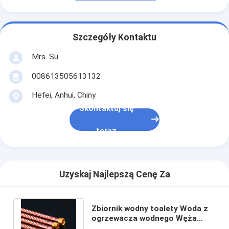
Szczegóły Kontaktu
Mrs. Su
008613505613132
Hefei, Anhui, Chiny
Skontaktuj się
teraz
Uzyskaj Najlepszą Cenę Za
Zbiornik wodny toalety Woda z
ogrzewacza wodnego Węża
miedziana Węża falista 10Bar