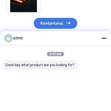
150PSI
Kontyntynuj
admin
Polecane Produkty
4:37 AM
Good day, what product are you looking for?
Włókno toalety z
Polska powierzchnia
80 stopni Cels
elastycznym
węzeł PVC Flex Węzeł
splecione węż
splotem Kobieta -
z plecioną węzeł do
gazowe ze stal
Kobieta Kobieta -
pralki Węzeł z
nierdzewnej 3
Mężczyzna
gumowej falistej
splecione linie
Najlepsza cena
Najlepsza cena
Najlepsza 