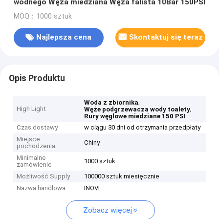
wodnego Węża miedziana Węża falista 10Bar 150PSI
MOQ：1000 sztuk
Najlepsza cena
Skontaktuj się teraz
Opis Produktu
,
Woda z zbiornika
High Light
,
Węże podgrzewacza wody toalety
Rury węglowe miedziane 150 PSI
Czas dostawy
w ciągu 30 dni od otrzymania przedpłaty
Miejsce
Chiny
pochodzenia
Minimalne
1000 sztuk
zamówienie
Możliwość Supply
100000 sztuk miesięcznie
Nazwa handlowa
INOVI
Zobacz więcej