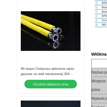
Włókna 
80 stopni Celsjusza splecione węże
Nazwa p
gazowe ze stali nierdzewnej 304
splecione linie paliwowe 230PSI
Wnętrze 
Uzyskaj najlepszą cenę
pióra
Wykończ