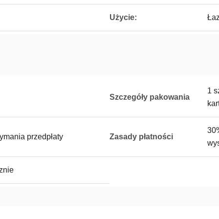
Użycie:
Ła
1 s
Szczegóły pakowania
kar
30
zymania przedpłaty
Zasady płatności
wy
znie