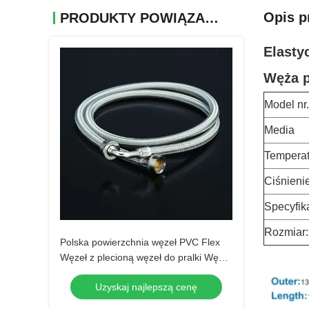
Opis p
PRODUKTY POWIĄZANE
Elasty
Węża 
Model nr.
Media
Temperat
Ciśnieni
Specyfik
Rozmiar:
Polska powierzchnia węzeł PVC Flex
Węzeł z plecioną węzeł do pralki Węzeł
z gumowej falistej
Uzyskaj najlepszą cenę