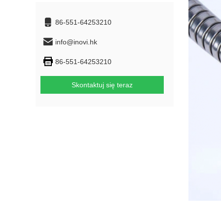
86-551-64253210
info@inovi.hk
86-551-64253210
Skontaktuj się teraz