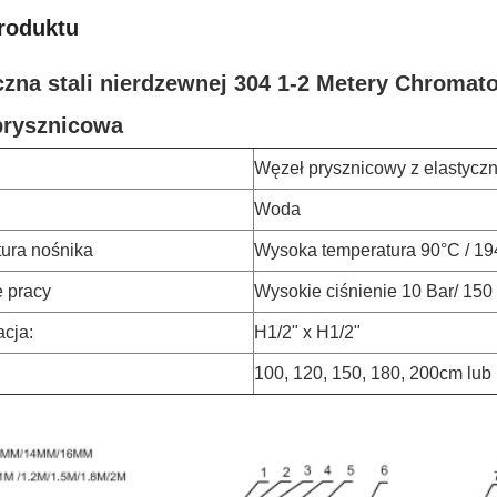
roduktu
czna stali nierdzewnej 304 1-2 Metery Chromat
prysznicowa
Węzeł prysznicowy z elastyczn
Woda
ura nośnika
Wysoka temperatura 90°C / 19
e pracy
Wysokie ciśnienie 10 Bar/ 150
acja:
H1/2" x H1/2"
100, 120, 150, 180, 200cm lu