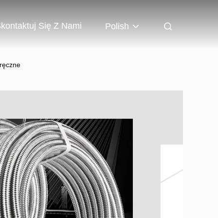
kontaktuj Się Z Nami
Polish
 ręczne