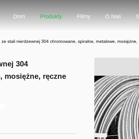
Dom
Produkty
Filmy
O Nas
S
 ze stali nierdzewnej 304 chromowane, spiralne, metalowe, mosiężne,
wnej 304
, mosiężne, ręczne