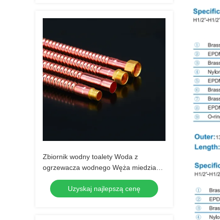
Zbiornik wodny toalety Woda z
ogrzewacza wodnego Węża miedziana
Węża falista 10Bar 150PSI
Uzyskaj najlepszą cenę