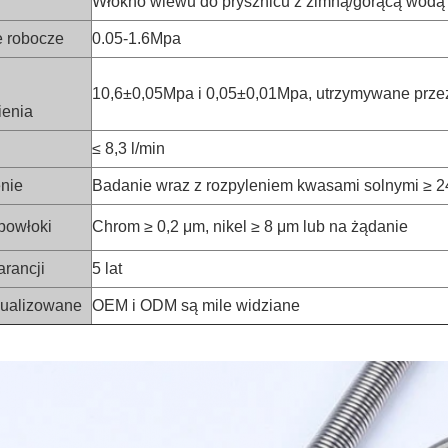
Włókno wlewu do prysznicu z zimną/gorącą wodą
e robocze
0.05-1.6Mpa
10,6±0,05Mpa i 0,05±0,01Mpa, utrzymywane przez
ienia
≤ 8,3 l/min
nie
Badanie wraz z rozpyleniem kwasami solnymi ≥ 24
powłoki
Chrom ≥ 0,2 μm, nikel ≥ 8 μm lub na żądanie
rancji
5 lat
dualizowane
OEM i ODM są mile widziane