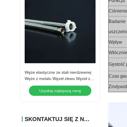
Funkcja
Ciśnieni
Badanie
uszczeln
Wpływ
Włócznie
Gęstość 
Węże elastyczne ze stali nierdzewnej
Czas gwa
Węże z metalu Węzeł zlewu Węzeł z
wodospadu Kobieta do kobiety Kobieta
Zindywi
Uzyskaj najlepszą cenę
do mężczyzny
SKONTAKTUJ SIĘ Z NAMI