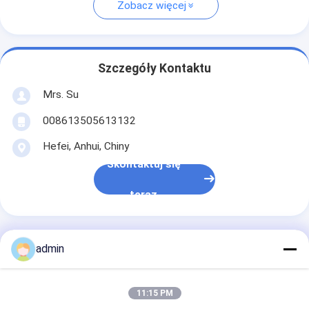
Zobacz więcej
Szczegóły Kontaktu
Mrs. Su
008613505613132
Hefei, Anhui, Chiny
Skontaktuj się
teraz
admin
Uzyskaj Najlepszą Cenę Za
11:15 PM
138 mm sztywny WC