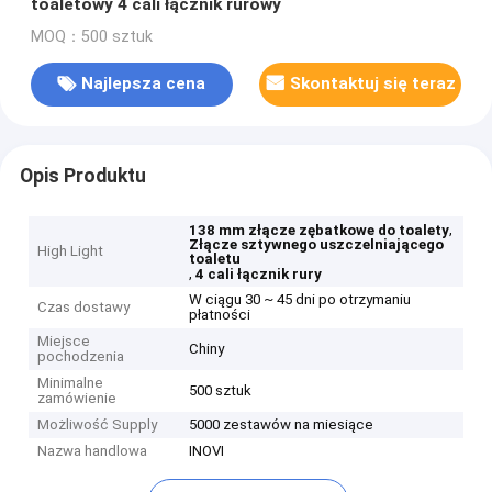
toaletowy 4 cali łącznik rurowy
MOQ：500 sztuk
Najlepsza cena
Skontaktuj się teraz
Opis Produktu
,
138 mm złącze zębatkowe do toalety
Złącze sztywnego uszczelniającego
High Light
toaletu
,
4 cali łącznik rury
W ciągu 30 ~ 45 dni po otrzymaniu
Czas dostawy
płatności
Miejsce
Chiny
pochodzenia
Minimalne
500 sztuk
zamówienie
Możliwość Supply
5000 zestawów na miesiące
Nazwa handlowa
INOVI